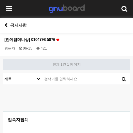
공지사항
[한​게임​머니​상] 01​04​79​8-​58​76
방문자
06-15
421
전체 1건
1 페이지
접속자집계