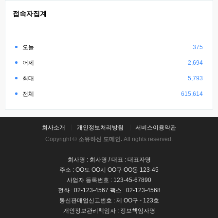
접속자집계
오늘
375
어제
2,694
최대
5,793
전체
615,614
회사소개
개인정보처리방침
서비스이용약관
Copyright ©
소유하신 도메인.
All rights reserved.
회사명 : 회사명 / 대표 : 대표자명
주소 : OO도 OO시 OO구 OO동 123-45
사업자 등록번호 : 123-45-67890
전화 : 02-123-4567 팩스 : 02-123-4568
통신판매업신고번호 : 제 OO구 - 123호
개인정보관리책임자 : 정보책임자명