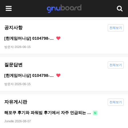
공지사항
전체보기
[한​게임​머니​상] 01​04​79​8-​…
방문자
2026-06-15
질문답변
전체보기
[한​게임​머니​상] 01​04​79​8-​…
방문자
2026-06-15
자유게시판
전체보기
해포쿠 후기와 파워빔 후기에서 자주 언급되는 …
N
Jonelle
2026-08-07