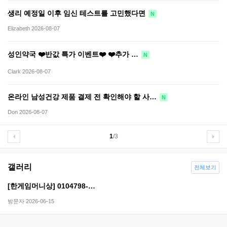
생리 예정일 이후 임신 테스트를 고민했다면
N
Elizabeth
2026-08-07
성인약국 ❤️반값 특가 이벤트❤️ ❤️추가 …
N
Clark
2026-08-07
온라인 남성건강 제품 결제 전 확인해야 할 사…
N
Don
2026-08-07
1
/3
갤러리
전체보기
[한​게임​머니​상] 01​04​79​8-​…
방문자
2026-06-15