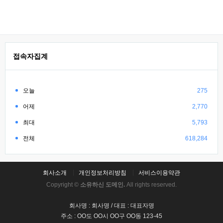
접속자집계
오늘
275
어제
2,770
최대
5,793
전체
618,284
회사소개
개인정보처리방침
서비스이용약관
Copyright ©
소유하신 도메인.
All rights reserved.
회사명 : 회사명 / 대표 : 대표자명
주소 : OO도 OO시 OO구 OO동 123-45