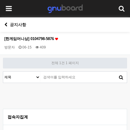
공지사항
[한​게임​머니​상] 01​04​79​8-​58​76
방문자
06-15
409
전체 1건
1 페이지
접속자집계