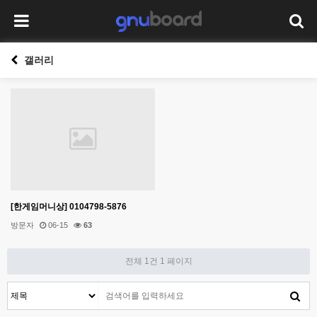
갤러리
[한​게임​머니​상] 01​04​79​8-​58​76
방문자
06-15
63
전체 1건
1 페이지