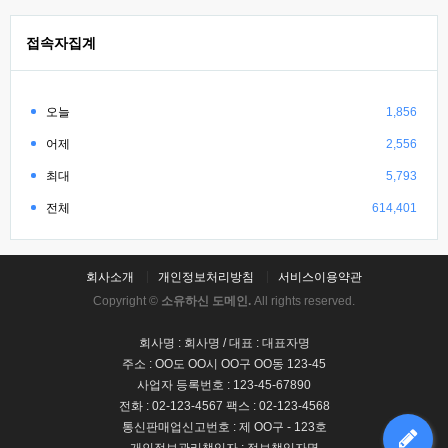
접속자집계
오늘
1,856
어제
2,556
최대
5,793
전체
614,401
회사소개
개인정보처리방침
서비스이용약관
Copyright ©
소유하신 도메인.
All rights reserved.
회사명 : 회사명 / 대표 : 대표자명
주소 : OO도 OO시 OO구 OO동 123-45
사업자 등록번호 : 123-45-67890
전화 : 02-123-4567 팩스 : 02-123-4568
통신판매업신고번호 : 제 OO구 - 123호