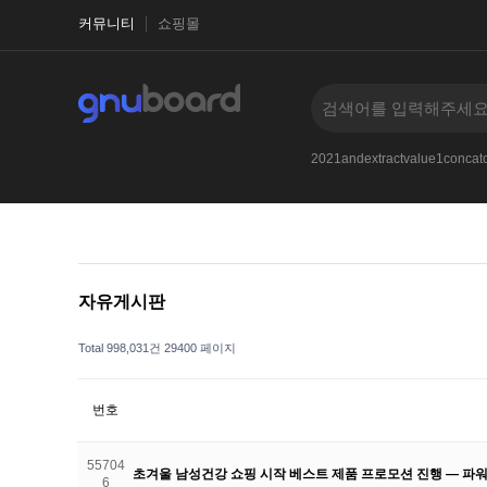
커뮤니티
쇼핑몰
1-1
2021and33iKPfBPywXLKq
2017
--
2021andextractvalue1conc
자유게시판
Total 998,031건
29400 페이지
번호
55704
초겨울 남성건강 쇼핑 시작 베스트 제품 프로모션 진행 — 파
6