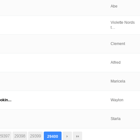
Abe
Violette Nords
t…
Clement
Alfred
Maricela
Lookin…
Waylon
Starla
29397
29398
29399
29400