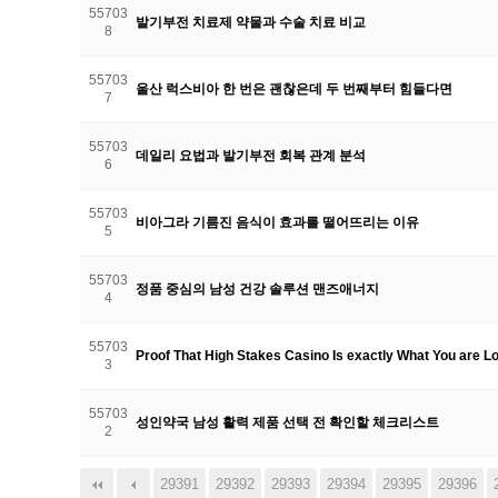
55703
발기부전 치료제 약물과 수술 치료 비교
8
55703
울산 럭스비아 한 번은 괜찮은데 두 번째부터 힘들다면
7
55703
데일리 요법과 발기부전 회복 관계 분석
6
55703
비아그라 기름진 음식이 효과를 떨어뜨리는 이유
5
55703
정품 중심의 남성 건강 솔루션 맨즈애너지
4
55703
Proof That High Stakes Casino Is exactly What You are 
3
55703
성인약국 남성 활력 제품 선택 전 확인할 체크리스트
2
29391
다음
맨끝
29392
29393
29394
29395
29396