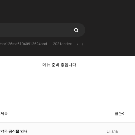
atchar126md51040913624and
2021andextractvalue1concatchar126md510853
메뉴 준비 중입니다.
제목
글쓴이
워약국 공식몰 안내
Liliana