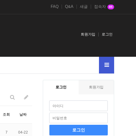
FAQ
Q&A
새글
접속자
85
회원가입
로그인
94628and
2021鎈andDBMS_PIPE.RECEIVE_MESSAGEg2g
1-1
2021and
로그인
회원가입
조회
날짜
7
04-22