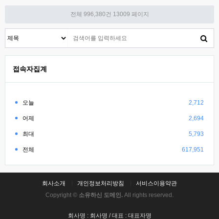
전체 996,380건
13009 페이지
접속자집계
오늘
2,712
어제
2,694
최대
5,793
전체
617,951
회사소개
개인정보처리방침
서비스이용약관
Copyright ©
소유하신 도메인.
All rights reserved.
회사명 : 회사명 / 대표 : 대표자명