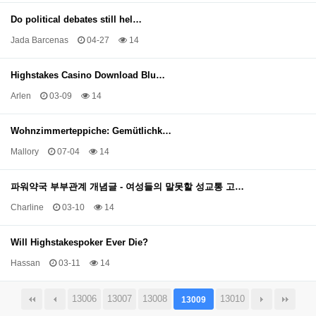
Do political debates still hel…
Jada Barcenas
04-27
14
Highstakes Casino Download Blu…
Arlen
03-09
14
Wohnzimmerteppiche: Gemütlichk…
Mallory
07-04
14
파워약국 부부관계 개념글 - 여성들의 말못할 성교통 고…
Charline
03-10
14
Will Highstakespoker Ever Die?
Hassan
03-11
14
13006
13007
13008
13010
13009