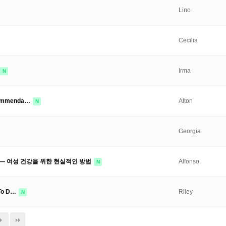
Lino
Cecilia
Irma
N
ecommenda…
Alton
N
Georgia
 — 여성 건강을 위한 현실적인 방법
Alfonso
N
 To D…
Riley
N