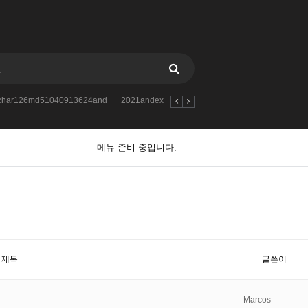
atchar126md51040913624and
2021andextractvalue1concatchar126md510853
메뉴 준비 중입니다.
제목
글쓴이
Marcos