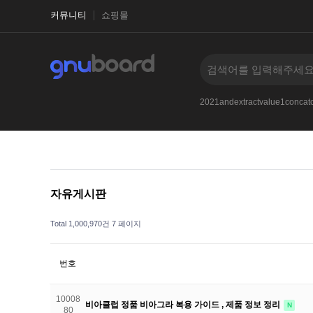
커뮤니티
쇼핑몰
1-1
2017
2021and33iKPfBPywXLKq
--
2021andextractvalue1conc
자유게시판
Total 1,000,970건
7 페이지
번호
10008
비아클럽 정품 비아그라 복용 가이드 , 제품 정보 정리
N
80