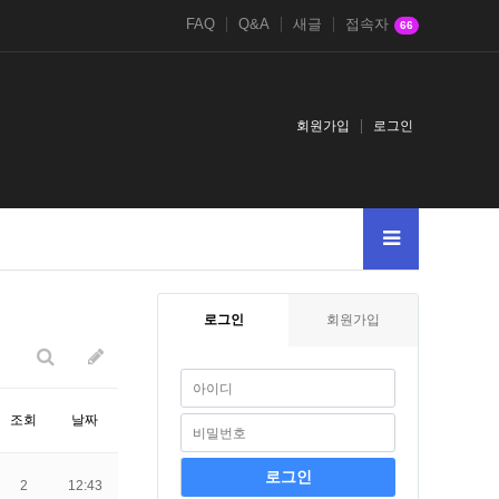
FAQ
Q&A
새글
접속자
66
회원가입
로그인
94628and
2021鎈andDBMS_PIPE.RECEIVE_MESSAGEg2g
1-1
2017
로그인
회원가입
조회
날짜
2
12:43