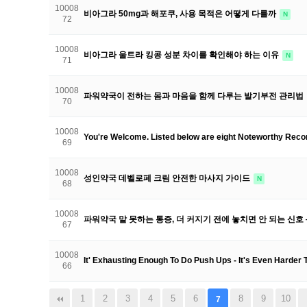
10008
비아그라 50mg과 해포쿠, 사용 목적은 어떻게 다를까
N
72
10008
비아그라 울트라 킹콩 성분 차이를 확인해야 하는 이유
N
71
10008
파워약국이 전하는 몸과 마음을 함께 다루는 발기부전 관리법
70
10008
You're Welcome. Listed below are eight Noteworthy R
69
10008
성인약국 데벨로페 크림 안전한 마사지 가이드
N
68
10008
파워약국 말 못하는 통증, 더 커지기 전에 놓치면 안 되는 신호
67
10008
It' Exhausting Enough To Do Push Ups - It's Even Harder
66
1
2
3
4
5
6
8
9
10
7