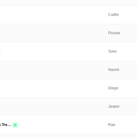
Caitlin
Flossie
Sven
Naomi
Diego
Jasper
ds Tre…
Rae
N