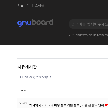
커뮤니티
쇼핑몰
1-1
2017
2021and33iKPfBPywXLKq
--
2021andextractvalue1conc
자유게시판
Total 998,730건
29395 페이지
번호
55782
하나약국 비아그라 이용 정보 기본 정보 , 이용 전 참고 안내
0