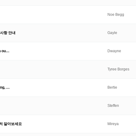
Noe Begg
 사항 안내
Gayle
th ou…
Dwayne
Tyree Borges
ing, …
Bertie
Steffen
먼저 알아보세요
Mireya