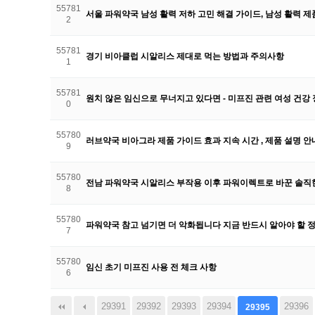
55781
서울 파워약국 남성 활력 저하 고민 해결 가이드, 남성 활력 제
2
55781
경기 비아클럽 시알리스 제대로 먹는 방법과 주의사항
1
55781
원치 않은 임신으로 무너지고 있다면 - 미프진 관련 여성 건강
0
55780
러브약국 비아그라 제품 가이드 효과 지속 시간 , 제품 설명 안
9
55780
전남 파워약국 시알리스 부작용 이후 파워이렉트로 바꾼 솔직
8
55780
파워약국 참고 넘기면 더 악화됩니다 지금 반드시 알아야 할 정
7
55780
임신 초기 미프진 사용 전 체크 사항
6
29391
다음
맨끝
29392
29393
29394
29396
29395