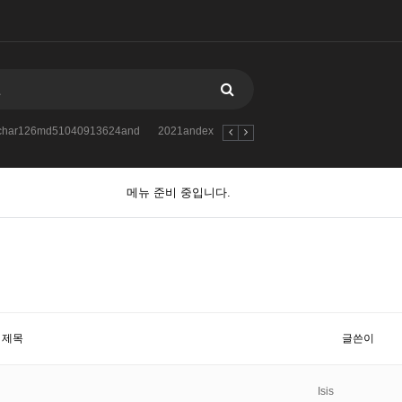
atchar126md51040913624and
2021andextractvalue1concatchar126md510853
메뉴 준비 중입니다.
제목
글쓴이
Isis