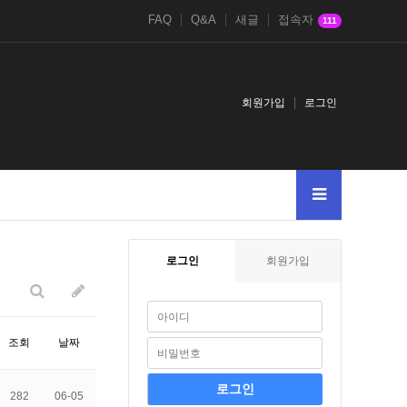
FAQ
Q&A
새글
접속자
111
회원가입
로그인
94628and
2021鎈andDBMS_PIPE.RECEIVE_MESSAGEg2g
1-1
2017
로그인
회원가입
조회
날짜
282
06-05