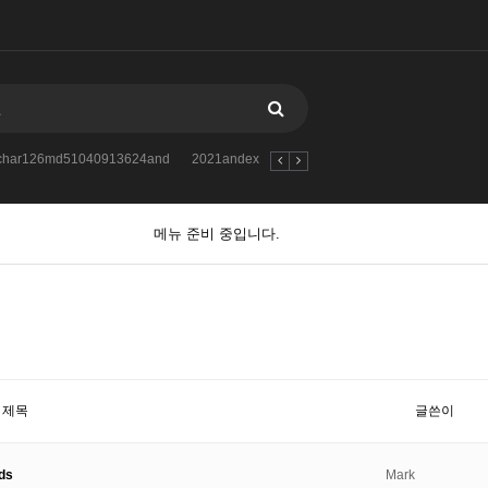
atchar126md51040913624and
2021andextractvalue1concatchar126md510853
메뉴 준비 중입니다.
제목
글쓴이
ds
Mark