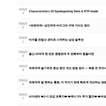
55820
Characteristics Of Spadegaming Slots & RTP Guide
3
55820
<파워약국> 성인약국 비아그라 구매 가이드 정리
2
55820
비아몰 전립선 관리로 시작하는 남성 솔루션
1
55820
울산 24약국 한 번은 괜찮은데 두 번째부터 힘들다면
0
55819
파워약국 발기부전 증상 원인 개선 방법 정리 — 복용 전 주의
9
55819
파워약국 말 못하는 통증, 더 커지기 전에 빠르게 개선하는 방법
8
55819
비아센터 ❤️1+1 반값 초특가❤️ ❤️즉시 5% 추가 할인❤️ ❤️
7