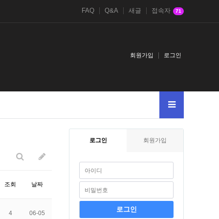
FAQ
Q&A
새글
접속자
71
회원가입
로그인
94628and
2021鎈andDBMS_PIPE.RECEIVE_MESSAGEg2g
1-1
2017
로그인
회원가입
조회
날짜
4
06-05