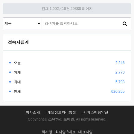
전체 1,002,418건
29388 페이지
접속자집계
오늘
2,246
어제
2,770
최대
5,793
전체
620,255
회사소개
개인정보처리방침
서비스이용약관
Copyright ©
소유하신 도메인.
All rights reserved.
회사명 : 회사명 / 대표 : 대표자명