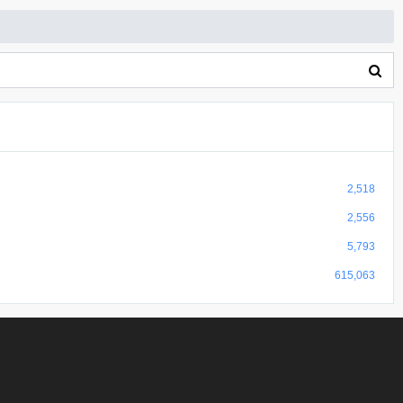
2,518
2,556
5,793
615,063