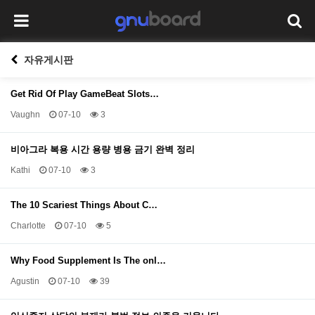
자유게시판
Get Rid Of Play GameBeat Slots…
Vaughn
07-10
3
비아그라 복용 시간 용량 병용 금기 완벽 정리
Kathi
07-10
3
The 10 Scariest Things About C…
Charlotte
07-10
5
Why Food Supplement Is The onl…
Agustin
07-10
39