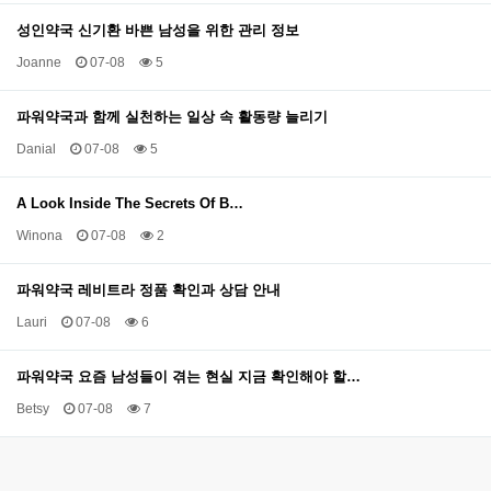
성인약국 신기환 바쁜 남성을 위한 관리 정보
Joanne
07-08
5
파워약국과 함께 실천하는 일상 속 활동량 늘리기
Danial
07-08
5
A Look Inside The Secrets Of B…
Winona
07-08
2
파워약국 레비트라 정품 확인과 상담 안내
Lauri
07-08
6
파워약국 요즘 남성들이 겪는 현실 지금 확인해야 할…
Betsy
07-08
7
음
이전
다음
맨끝