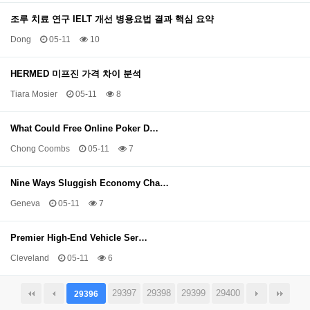
조루 치료 연구 IELT 개선 병용요법 결과 핵심 요약
Dong
05-11
10
HERMED 미프진 가격 차이 분석
Tiara Mosier
05-11
8
What Could Free Online Poker D…
Chong Coombs
05-11
7
Nine Ways Sluggish Economy Cha…
Geneva
05-11
7
Premier High-End Vehicle Ser…
Cleveland
05-11
6
29397
29398
29399
29400
29396