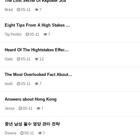
The Lost Secret Of Kkpoker Jcb
Brad
05-11
7
Eight Tips From A High Stakes …
Taj Perkin
05-11
7
Heard Of The Hightstakes Effec…
Gale
05-11
12
The Most Overlooked Fact About…
Isiah
05-11
7
Answers about Hong Kong
Jesse
05-11
7
중년 남성 필수 영양 관리 전략
Deana
05-11
7