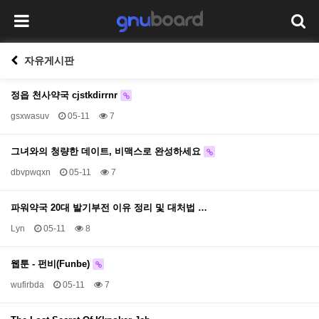
자유게시판
정읍 천사약국 cjstkdirrnr
gsxwasuv
05-11
7
그녀와의 청량한 데이트, 비맥스로 완성하세요
dbvpwqxn
05-11
7
파워약국 20대 발기부전 이유 정리 및 대처법 …
Lyn
05-11
8
웹툰 - 펀비(Funbe)
wufirbda
05-11
7