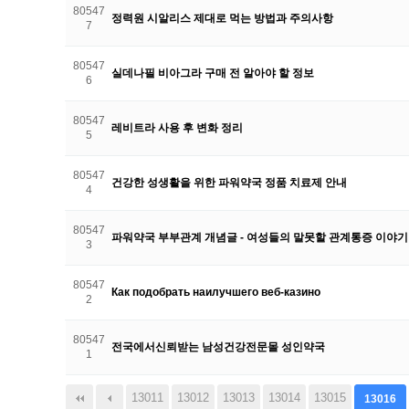
80547
정력원 시알리스 제대로 먹는 방법과 주의사항
7
80547
실데나필 비아그라 구매 전 알아야 할 정보
6
80547
레비트라 사용 후 변화 정리
5
80547
건강한 성생활을 위한 파워약국 정품 치료제 안내
4
80547
파워약국 부부관계 개념글 - 여성들의 말못할 관계통증 이야기
3
80547
Как подобрать наилучшего веб-казино
2
80547
전국에서신뢰받는 남성건강전문몰 성인약국
1
13011
다음
맨끝
13012
13013
13014
13015
13016