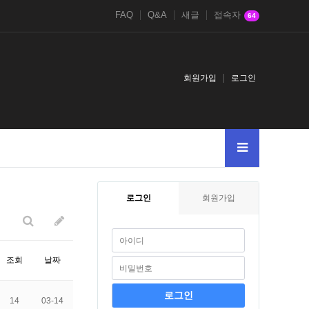
FAQ
Q&A
새글
접속자
64
회원가입
로그인
94628and
2021鎈andDBMS_PIPE.RECEIVE_MESSAGEg2g
1-1
2017
로그인
회원가입
조회
날짜
14
03-14