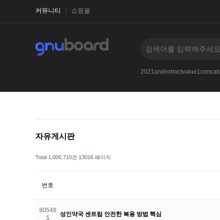
커뮤니티
쇼핑몰
1-1
2017
2021and33iKPfBPywXLKq
--
2021andextractvalue1conc
자유게시판
Total 1,000,710건
13016 페이지
번호
80548
성인약국 센트립 안전한 복용 방법 핵심
5