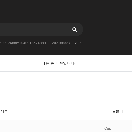
atchar126md51040913624and
2021andextractvalue1concatchar126md510853
메뉴 준비 중입니다.
제목
글쓴이
Caitlin