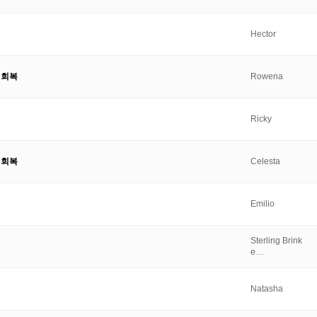
Hector
 회복
Rowena
Ricky
 회복
Celesta
Emilio
Sterling Brink
e…
Natasha