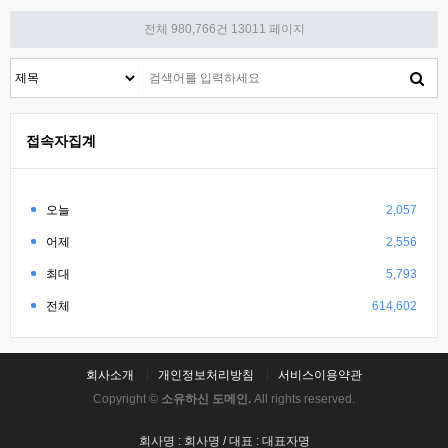
전체 980,766건
13011 페이지
접속자집계
오늘
2,057
어제
2,556
최대
5,793
전체
614,602
회사소개
개인정보처리방침
서비스이용약관
Copyright ©
소유하신 도메인.
All rights reserved.
회사명 : 회사명 / 대표 : 대표자명