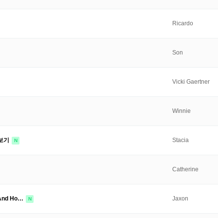
Ricardo
Son
Vicki Gaertner
Winnie
 보기
Stacia
N
Catherine
s And Ho…
Jaxon
N