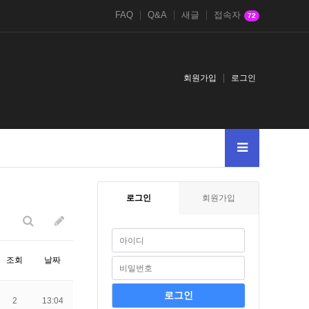
FAQ
Q&A
새글
접속자
72
회원가입
로그인
94628and
2021鎈andDBMS_PIPE.RECEIVE_MESSAGEg2g
1-1
2017
로그인
회원가입
조회
날짜
2
13:04