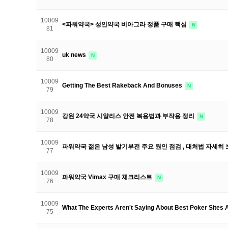
10009
<파워약국> 성인약국 비아그라 정품 구매 핵심
N
81
10009
uk news
N
80
10009
Getting The Best Rakeback And Bonuses
N
79
10009
강원 24약국 시알리스 안전 복용법과 부작용 정리
N
78
10009
파워약국 젊은 남성 발기부전 주요 원인 점검 , 대처법 자세히
77
10009
파워약국 Vimax 구매 체크리스트
N
76
10009
What The Experts Aren't Saying About Best Poker Site
75