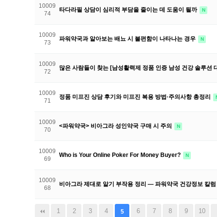
10009
타다라필 상담이 심리적 부담을 줄이는 데 도움이 될까
N
74
10009
파워약국과 알아보는 배뇨 시 불편함이 나타나는 경우
N
73
10009
많은 사람들이 찾는 [남성활력제 정품 인증 남성 건강 솔루션 
72
10009
정품 미프진 상담 후기와 미프진 복용 방법·주의사항 총정리
71
10009
<파워약국> 비아그라 성인약국 구매 시 주의
N
70
10009
Who is Your Online Poker For Money Buyer?
N
69
10009
비아그라 제대로 알기 부작용 정리 — 파워약국 건강정보 칼
68
1
2
3
4
6
7
8
9
10
5