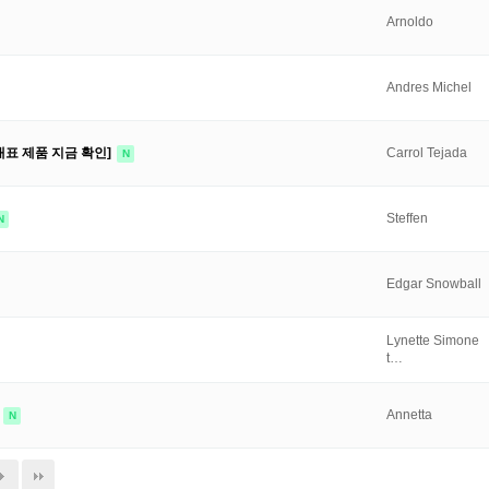
Arnoldo
Andres Michel
대표 제품 지금 확인]
Carrol Tejada
N
Steffen
N
Edgar Snowball
Lynette Simone
t…
럼
Annetta
N