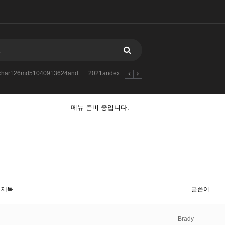
atchar126md51040913624and
2021andextractvalue1concatchar126md510853
메뉴 준비 중입니다.
제목
글쓴이
Brady