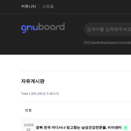
커뮤니티
쇼핑몰
1-1
2017
2021and33iKPfBPywXLKq
--
2021andextractvalue1conc
자유게시판
Total 1,001,042건
5 페이지
번호
10009
경북 전국 어디서나 믿고찾는 남성건강전문몰, 비아센터
N
82