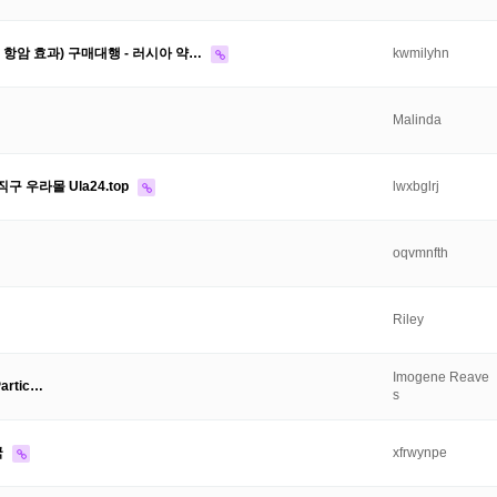
, 항암 효과) 구매대행 - 러시아 약…
kwmilyhn
Malinda
 우라몰 Ula24.top
lwxbglrj
oqvmnfth
Riley
Imogene Reave
Partic…
s
국
xfrwynpe