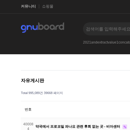
커뮤니티
쇼핑몰
PE.RECEIVE_MESSAGEg2g
1-1
2017
--
2021andextractvalue1conc
자유게시판
Total 995,089건
39668 페이지
번호
40008
약국에서 프로코밀 파나요 관련 후회 없는 곳 - 비아센터
4