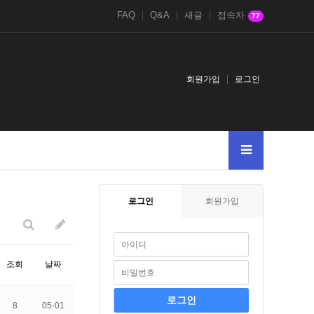
FAQ
Q&A
새글
접속자
77
회원가입
로그인
lue1concatchar126md51085394628and
2021鎈andDBMS_PIPE.RECEIVE_ME
로그인
회원가입
조회
날짜
8
05-01