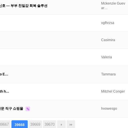
Mckenzie Guev
신호 — 부부 친밀감 회복 솔루션
ar…
vgfhrzsa
Casimira
Valeria
to E…
Tammara
ith h…
Mitchel Conger
 전문 직구 쇼핑몰
hvowesgo
39667
39669
39670
39668