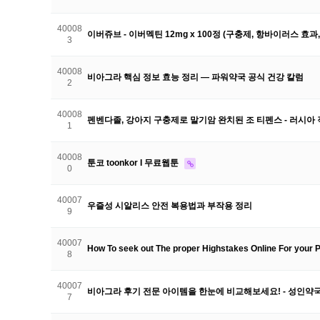
40008
이버쥬브 - 이버멕틴 12mg x 100정 (구충제, 항바이러스 효과
3
40008
비아그라 핵심 정보 효능 정리 — 파워약국 공식 건강 칼럼
2
40008
펜벤다졸, 강아지 구충제로 말기암 완치된 조 티펜스 - 러시아 직구
1
40008
툰코 toonkor I 무료웹툰
0
40007
우즐성 시알리스 안전 복용법과 부작용 정리
9
40007
How To seek out The proper Highstakes Online For your 
8
40007
비아그라 후기 전문 아이템을 한눈에 비교해보세요! - 성인약
7