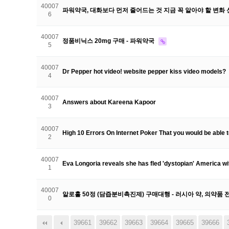
40007
파워약국, 대화보다 먼저 줄어드는 것 지금 꼭 알아야 할 변화 
6
40007
정품비닉스 20mg 구매 - 파워약국
5
40007
Dr Pepper hot video! website pepper kiss video models?
4
40007
Answers about Kareena Kapoor
3
40007
High 10 Errors On Internet Poker That you would be able 
2
40007
Eva Longoria reveals she has fled 'dystopian' America w
1
40007
알로홀 50정 (담즙분비촉진제) 구매대행 - 러시아 약, 의약품
0
39661
다음
맨끝
39662
39663
39664
39665
39666