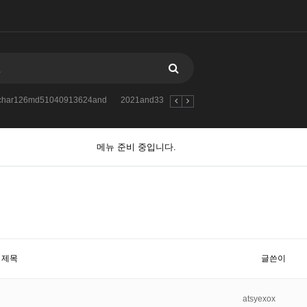
atchar126md51040913624and
2021and33iKPfBPywXLKq
2021andextractva
메뉴 준비 중입니다.
제목
글쓴이
atsyexox