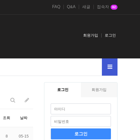
FAQ
Q&A
새글
접속자
82
회원가입
로그인
d51085394628and
2021鎈andDBMS_PIPE.RECEIVE_MESSAGEg2g
1-1
로그인
회원가입
조회
날짜
8
05-15