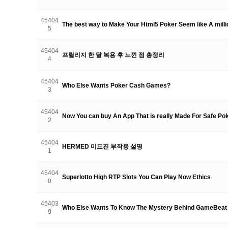
45404
The best way to Make Your Html5 Poker Seem like A mill
5
45404
프릴리지 한 달 복용 후 느낀 점 총정리
4
45404
Who Else Wants Poker Cash Games?
3
45404
Now You can buy An App That is really Made For Safe P
2
45404
HERMED 미프진 부작용 설명
1
45404
Superlotto High RTP Slots You Can Play Now Ethics
0
45403
Who Else Wants To Know The Mystery Behind GameBeat 
9