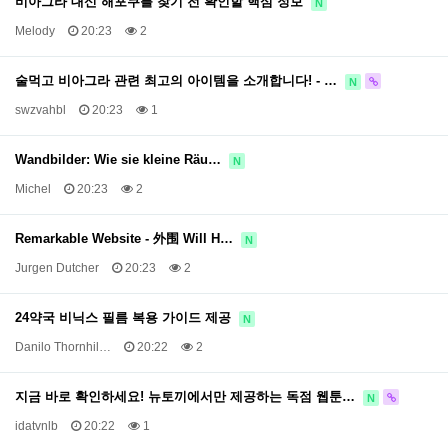
비아그라 대신 해포쿠를 찾기 전 확인할 핵심 정보
N
Melody
20:23
2
술먹고 비아그라 관련 최고의 아이템을 소개합니다! - …
N
swzvahbl
20:23
1
Wandbilder: Wie sie kleine Räu…
N
Michel
20:23
2
Remarkable Website - 外围 Will H…
N
Jurgen Dutcher
20:23
2
24약국 비닉스 필름 복용 가이드 제공
N
Danilo Thornhil…
20:22
2
지금 바로 확인하세요! 뉴토끼에서만 제공하는 독점 웹툰…
N
idatvnlb
20:22
1