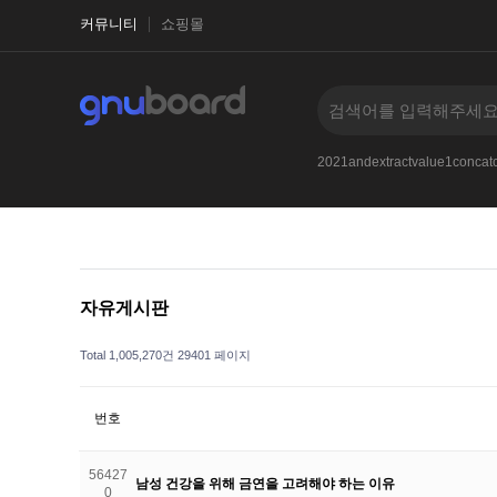
커뮤니티
쇼핑몰
628and
1-1
2021and33iKPfBPywXLKq
--
2021andextractvalue1conc
자유게시판
Total 1,005,270건
29401 페이지
번호
56427
남성 건강을 위해 금연을 고려해야 하는 이유
0