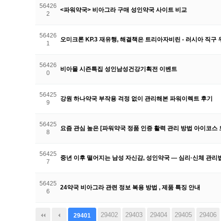
56426
<파워약국> 비아그라 구매 성인약국 사이트 비교
2
56426
오미크론 KP.3 재유행, 해결책은 트리아자비린 - 러시아 직구 우라
1
56426
비아몰 시즌특집 성인남성건강기획전 이벤트
0
56425
강원 하나약국 부작용 걱정 없이 관리해본 파워이렉트 후기
9
56425
요즘 관심 높은 [파워약국 정품 인증 활력 관리 방법 아이코스 
8
56425
중년 이후 떨어지는 남성 자신감, 성인약국 — 심리·신체 관리법
7
56425
24약국 비아그라 관련 정보 복용 방법 , 제품 특징 안내
6
다음
맨끝
29402
29403
29404
29405
29406
29401