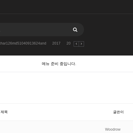
atchar126md51040913624and
2017
2021鎈andDBMS_PIPE.RECEIVE_MES
메뉴 준비 중입니다.
제목
글쓴이
Woodrow