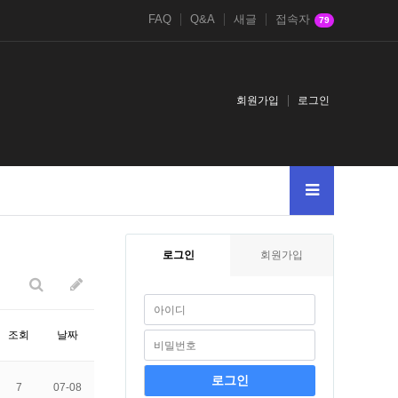
FAQ
Q&A
새글
접속자
79
회원가입
로그인
SAGEg2g
2021andextractvalue1concatchar126md51085394628and
1-1
로그인
회원가입
조회
날짜
7
07-08