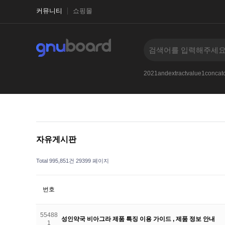
커뮤니티
쇼핑몰
PE.RECEIVE_MESSAGEg2g
1-1
2017
--
2021andextractvalue1conc
자유게시판
Total 995,851건
29399 페이지
번호
55488
성인약국 비아그라 제품 특징 이용 가이드 , 제품 정보 안내
1