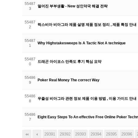
55487
멀어진 부부생활 - New 성인약국 해결 전략
3
55487
럭스비아 비아그라 제품 설명 제품 정보 정리 , 제품 특징 안내
2
55487
Why Highstakesweeps Is A Tactic Not A technique
1
55487
드래곤 아이코스 만족도 후기 핵심 요약
0
55486
Poker Real Money The correct Way
9
55486
우즐성 비아그라 관련 정보 제품 이용 방법 , 이용 가이드 안내
8
55486
Eight Easy Steps To An effective Free Online Poker Tech
7
29391
다음
맨끝
29392
29393
29394
29395
29396