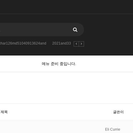
atchar126md51040913624and
2021and33iKPfBPywXLKq
2021andextractva
메뉴 준비 중입니다.
제목
글쓴이
Eli Currie