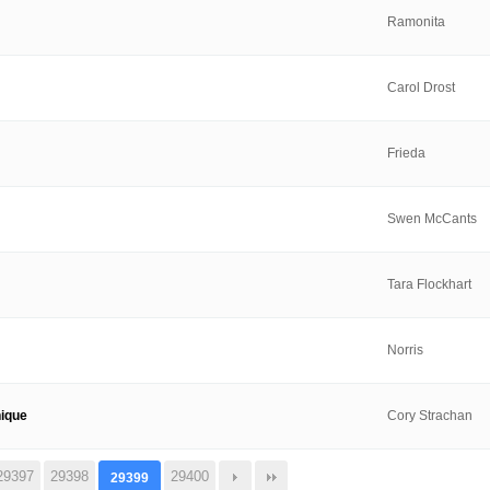
Ramonita
Carol Drost
Frieda
Swen McCants
Tara Flockhart
Norris
nique
Cory Strachan
29397
29398
29400
29399