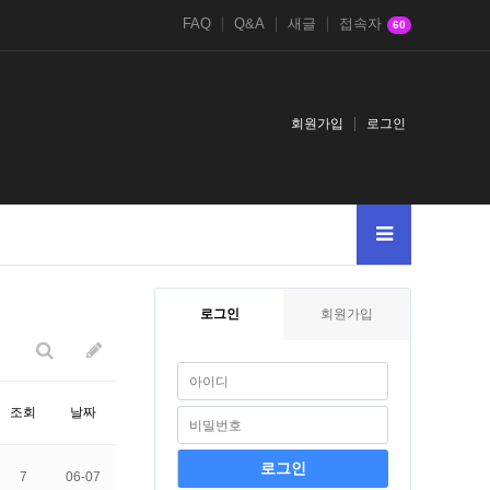
FAQ
Q&A
새글
접속자
60
회원가입
로그인
lue1concatchar126md51085394628and
2021鎈andDBMS_PIPE.RECEIVE_ME
로그인
회원가입
조회
날짜
7
06-07