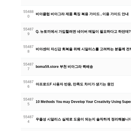
55488
비아클럽 비아그라 제품 특징 복용 가이드 , 이용 가이드 안내
0
55487
Q. 뉴토끼에서 가입할려면 네이버 메일이 필요하다고 하던데
9
55487
비아센터 자신감 회복을 위해 시알리스를 고려하는 분들께 전
8
55487
boma59.store 부천 비아그라 퀵배송
7
55487
아프로드F 사용자 반응, 만족도 차이가 생기는 원인
6
55487
10 Methods You may Develop Your Creativity Using Supe
5
55487
우즐성 시알리스 실제로 도움이 되는지 솔직하게 정리해봅니
4