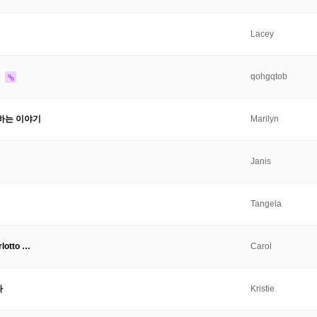
Lacey
?
qohgqtob
하는 이야기
Marilyn
Janis
Tangela
rlotto …
Carol
다
Kristie