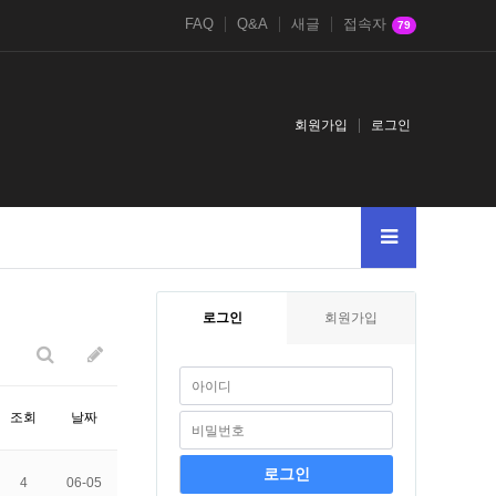
FAQ
Q&A
새글
접속자
79
회원가입
로그인
lue1concatchar126md51085394628and
2021鎈andDBMS_PIPE.RECEIVE_ME
로그인
회원가입
조회
날짜
4
06-05