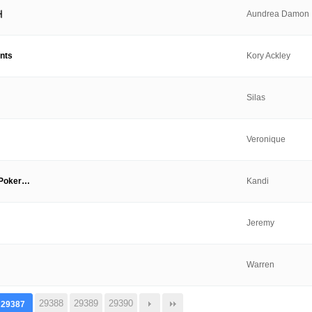
내
Aundrea Damon
ents
Kory Ackley
Silas
Veronique
e Poker…
Kandi
Jeremy
Warren
29388
29389
29390
29387