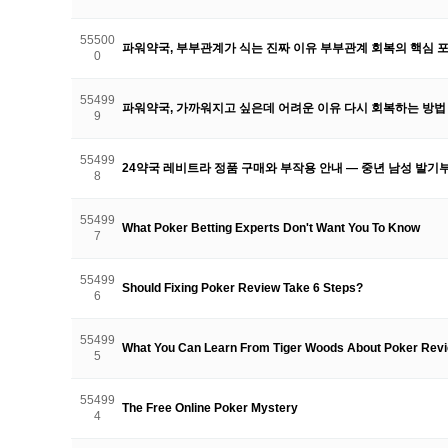
55500
파워약국, 부부관계가 식는 진짜 이유 부부관계 회복의 핵심 
0
55499
파워약국, 가까워지고 싶은데 어려운 이유 다시 회복하는 방법
9
55499
24약국 레비트라 정품 구매와 부작용 안내 — 중년 남성 발기
8
55499
What Poker Betting Experts Don't Want You To Know
7
55499
Should Fixing Poker Review Take 6 Steps?
6
55499
What You Can Learn From Tiger Woods About Poker Rev
5
55499
The Free Online Poker Mystery
4