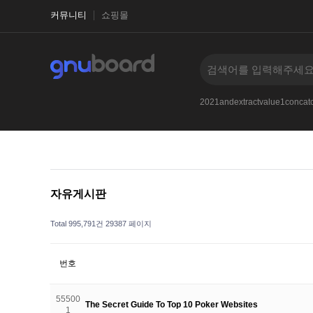
커뮤니티
쇼핑몰
PE.RECEIVE_MESSAGEg2g
1-1
2017
--
2021andextractvalue1conc
자유게시판
Total 995,791건
29387 페이지
번호
55500
The Secret Guide To Top 10 Poker Websites
1