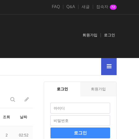
FAQ
Q&A
새글
접속자
72
회원가입
로그인
lue1concatchar126md51085394628and
1-1
2021鎈andDBMS_PIPE.RECEI
로그인
회원가입
조회
날짜
2
02:52