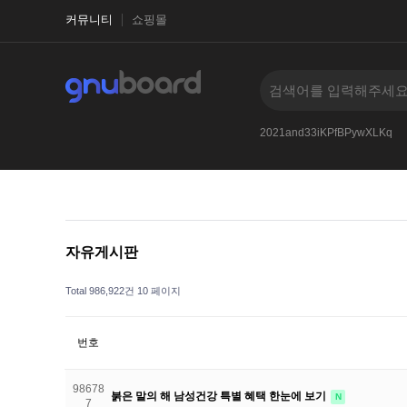
커뮤니티
쇼핑몰
MS_PIPE.RECEIVE_MESSAGEg2g
2017
--
2021and33iKPfBPywXLKq
자유게시판
Total 986,922건
10 페이지
번호
98678
붉은 말의 해 남성건강 특별 혜택 한눈에 보기
N
7