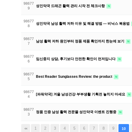
98677
성인약국 드래곤 활력 관리 시작 전 체크사항
N
9
98677
성인약국 남성 활력 저하 이유 및 해결 방법 — 비닉스 복용법
8
98677
남성 활력 저하 원인부터 정품 제품 확인까지 한눈에 보기
N
7
98677
임신중지 상담, 후기보다 안전한 확인이 먼저입니다
N
6
98677
Best Reader Sunglasses Review: the product
N
5
98677
[파워약국] 겨울 남성건강·부부생활 기획전 놓치지 마세요
N
4
98677
정품 인증 남성 활력 전문몰 성인약국 이벤트 진행중
N
3
끝
1
2
3
4
5
6
7
8
9
10