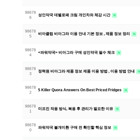
98678
성인약국 데벨로페 크림 개인차와 체감 시간
N
6
98678
비아클럽 비아그라 이용 안내 기본 정보 , 제품 정보 정리
N
5
98678
<파워약국> 비아그라 구매 성인약국 필수 체크
N
4
98678
정력원 비아그라 제품 정보 제품 이용 방법 , 이용 방법 안내
N
3
98678
5 Killer Quora Answers On Best Priced Fridges
N
2
98678
미프진 작용 방식, 복용 후 관리가 필요한 이유
N
1
98678
파워약국 불개미환 구매 전 확인할 핵심 정보
N
0