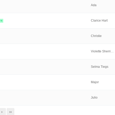
Ada
Clarice Hart
N
Christie
Violette Sherri…
Selma Tiegs
Major
Julio