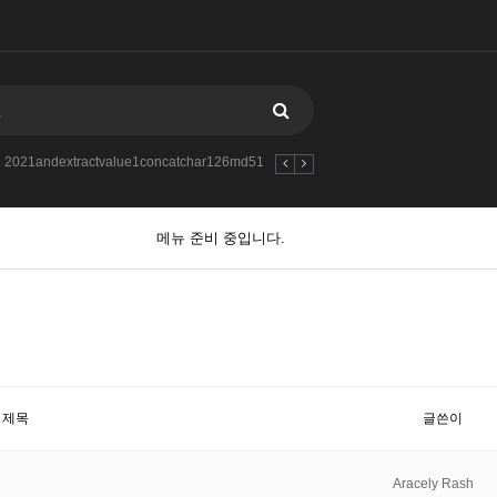
2021andextractvalue1concatchar126md51040913624and
2021andextractva
메뉴 준비 중입니다.
제목
글쓴이
Aracely Rash